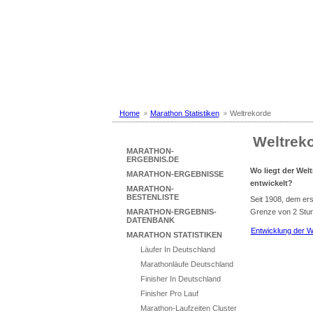
Marathon Ergebni
... mit Marathon-Beste
Home
Marathon Statistiken
Weltrekorde
Weltrek
MARATHON-
ERGEBNIS.DE
Wo liegt der Wel
MARATHON-ERGEBNISSE
entwickelt?
MARATHON-
BESTENLISTE
Seit 1908, dem ers
Grenze von 2 Stun
MARATHON-ERGEBNIS-
DATENBANK
Entwicklung der W
MARATHON STATISTIKEN
Läufer In Deutschland
Marathonläufe Deutschland
Finisher In Deutschland
Finisher Pro Lauf
Marathon-Laufzeiten Cluster