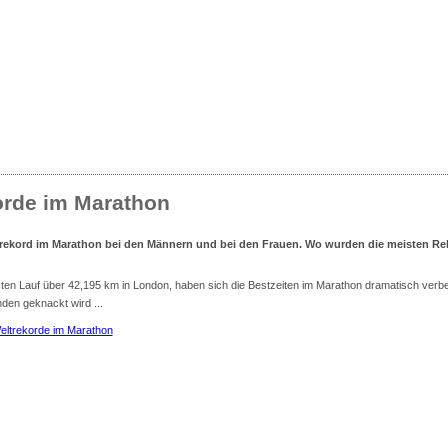
sse
nliste für Deutschland
orde im Marathon
trekord im Marathon bei den Männern und bei den Frauen. Wo wurden die meisten Re
ten Lauf über 42,195 km in London, haben sich die Bestzeiten im Marathon dramatisch verbes
den geknackt wird ...
eltrekorde im Marathon