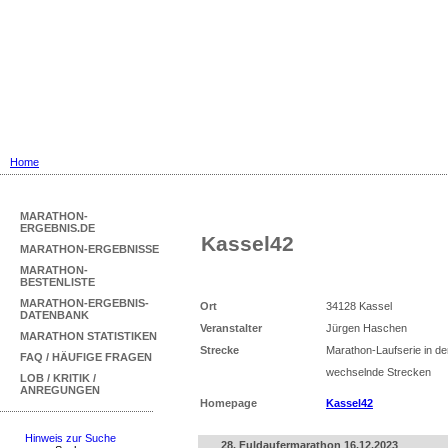
Marathon Ergebnisse
... mit Marathon-Bestenliste für Deu
Home
MARATHON-
ERGEBNIS.DE
Kassel42
MARATHON-ERGEBNISSE
MARATHON-
BESTENLISTE
MARATHON-ERGEBNIS-
Ort
34128 Kassel
DATENBANK
Veranstalter
Jürgen Haschen
MARATHON STATISTIKEN
Strecke
Marathon-Laufserie in d
FAQ / HÄUFIGE FRAGEN
wechselnde Strecken
LOB / KRITIK /
ANREGUNGEN
Homepage
Kassel42
Hinweis zur Suche
28. Fuldaufermarathon 16.12.2023