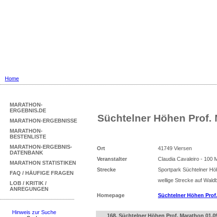
Marathon Ergebnisse
... mit Marathon-Bestenliste für Deu
Home
MARATHON-
ERGEBNIS.DE
Süchtelner Höhen Prof.
MARATHON-ERGEBNISSE
MARATHON-
BESTENLISTE
MARATHON-ERGEBNIS-
Ort
41749 Viersen
DATENBANK
Veranstalter
Claudia Cavaleiro - 100 
MARATHON STATISTIKEN
Strecke
Sportpark Süchtelner H
FAQ / HÄUFIGE FRAGEN
wellige Strecke auf Wal
LOB / KRITIK /
ANREGUNGEN
Homepage
Süchtelner Höhen Prof
Hinweis zur Suche
168. Süchtelner Höhen Prof. Marathon 01.0