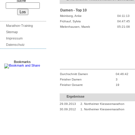
Suche
Damen - Top 10
Meinberg, Anke
04:11:13
Frühauf, Sylvia
04:47:45
Marathon-Training
Mielenhausen, Mareb
05:21:08
Sitemap
Impressum
Datenschutz
Bookmarks
Durchschnitt Damen
04:46:42
Finisher Damen
3
Finisher Gesamt
19
Ergebnisse
29.09.2013
2. Northeimer Kiesseemarathon
30.09.2012
1. Northeimer Kiesseemarathon