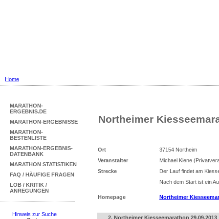
Marathon Ergebnisse
... mit Marathon-Bestenliste für Deu
Home
MARATHON-
ERGEBNIS.DE
Northeimer Kiesseemar
MARATHON-ERGEBNISSE
MARATHON-
BESTENLISTE
MARATHON-ERGEBNIS-
Ort
37154 Northeim
DATENBANK
Veranstalter
Michael Kiene (Privatver
MARATHON STATISTIKEN
Strecke
Der Lauf findet am Kiesse
FAQ / HÄUFIGE FRAGEN
Nach dem Start ist ein A
LOB / KRITIK /
ANREGUNGEN
Homepage
Northeimer Kiesseema
Hinweis zur Suche
2. Northeimer Kiesseemarathon 29.09.2013