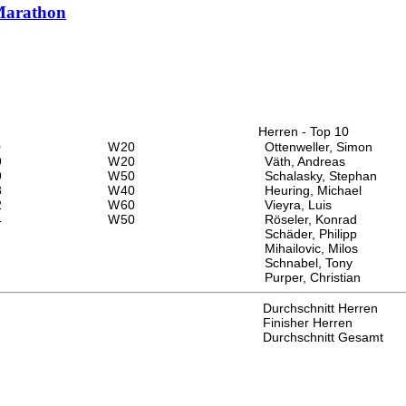
Marathon
Herren - Top 10
0
W
20
Ottenweller, Simon
9
W
20
Väth, Andreas
9
W
50
Schalasky, Stephan
3
W
40
Heuring, Michael
2
W
60
Vieyra, Luis
4
W
50
Röseler, Konrad
Schäder, Philipp
Mihailovic, Milos
Schnabel, Tony
Purper, Christian
Durchschnitt Herren
Finisher Herren
Durchschnitt Gesamt