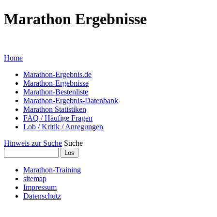
Marathon Ergebnisse
... mit Marathon-Bestenliste für Deut
Home
Marathon-Ergebnis.de
Marathon-Ergebnisse
Marathon-Bestenliste
Marathon-Ergebnis-Datenbank
Marathon Statistiken
FAQ / Häufige Fragen
Lob / Kritik / Anregungen
Hinweis zur Suche
Suche
Marathon-Training
sitemap
Impressum
Datenschutz