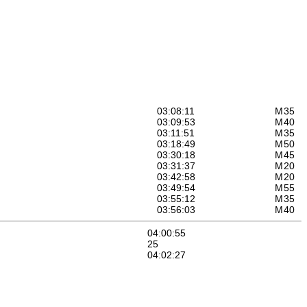
03:08:11
M
35
03:09:53
M
40
03:11:51
M
35
03:18:49
M
50
03:30:18
M
45
03:31:37
M
20
03:42:58
M
20
03:49:54
M
55
03:55:12
M
35
03:56:03
M
40
04:00:55
25
04:02:27