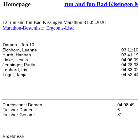
Homepage
run and fun Bad Kissingen 
12. run and fun Bad Kissingen Marathon 31.05.2026
Marathon-Bestenliste
Ergebnis-Liste
Damen - Top 10
Eichhorn, Leanne
03:11:1
Hurth, Hannah
03:41:1
Linke, Ursula
04:06:0
Jenninger, Purity
04:28:3
Lenhard, Iris
04:33:0
Tögel, Tanja
04:52:4
Durchschnitt Damen
04:08:49
Finisher Damen
6
Finisher Gesamt
31
Ergebnisse