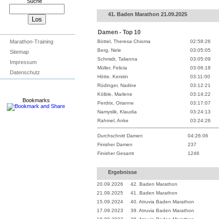
Suche
41. Baden Marathon 21.09.2025
Damen - Top 10
Böttel, Theresa Chioma
02:58:26
Marathon-Training
Berg, Nele
03:05:05
Sitemap
Schmidt, Talianna
03:05:09
Impressum
Müller, Felicia
03:06:18
Datenschutz
Hötte, Kerstin
03:11:00
Rüdinger, Nadine
03:12:21
Kölble, Marlene
03:14:22
Bookmarks
Perdrix, Orianne
03:17:07
Namyslik, Klaudia
03:24:13
Rahmel, Anke
03:24:26
Durchschnitt Damen
04:26:06
Finisher Damen
237
Finisher Gesamt
1246
Ergebnisse
20.09.2026
42. Baden Marathon
21.09.2025
41. Baden Marathon
15.09.2024
40. Atruvia Baden Marathon
17.09.2023
39. Atruvia Baden Marathon