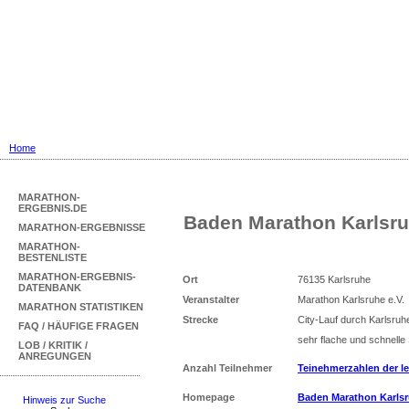
Marathon Ergebnisse
... mit Marathon-Bestenliste für Deu
Home
MARATHON-
ERGEBNIS.DE
Baden Marathon Karlsr
MARATHON-ERGEBNISSE
MARATHON-
BESTENLISTE
MARATHON-ERGEBNIS-
Ort
76135 Karlsruhe
DATENBANK
Veranstalter
Marathon Karlsruhe e.V.
MARATHON STATISTIKEN
Strecke
City-Lauf durch Karlsruh
FAQ / HÄUFIGE FRAGEN
sehr flache und schnelle
LOB / KRITIK /
ANREGUNGEN
Anzahl Teilnehmer
Teinehmerzahlen der le
Homepage
Baden Marathon Karls
Hinweis zur Suche