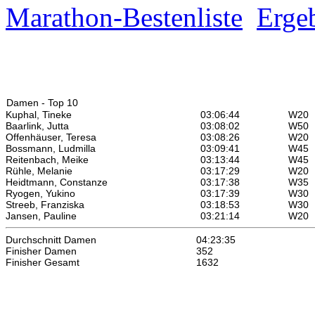
Marathon-Bestenliste
Ergeb
Damen - Top 10
Kuphal, Tineke
03:06:44
W
20
Baarlink, Jutta
03:08:02
W
50
Offenhäuser, Teresa
03:08:26
W
20
Bossmann, Ludmilla
03:09:41
W
45
Reitenbach, Meike
03:13:44
W
45
Rühle, Melanie
03:17:29
W
20
Heidtmann, Constanze
03:17:38
W
35
Ryogen, Yukino
03:17:39
W
30
Streeb, Franziska
03:18:53
W
30
Jansen, Pauline
03:21:14
W
20
Durchschnitt Damen
04:23:35
Finisher Damen
352
Finisher Gesamt
1632