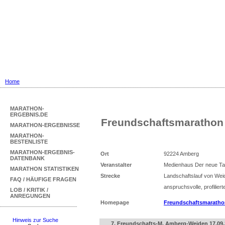
Marathon Ergebnisse
... mit Marathon-Bestenliste für Deu
Home
MARATHON-
ERGEBNIS.DE
Freundschaftsmarathon
MARATHON-ERGEBNISSE
MARATHON-
BESTENLISTE
MARATHON-ERGEBNIS-
Ort
92224 Amberg
DATENBANK
Veranstalter
Medienhaus Der neue 
MARATHON STATISTIKEN
Strecke
Landschaftslauf von We
FAQ / HÄUFIGE FRAGEN
anspruchsvolle, profilier
LOB / KRITIK /
ANREGUNGEN
Homepage
Freundschaftsmaratho
Hinweis zur Suche
7. Freundschafts-M. Amberg-Weiden 17.09