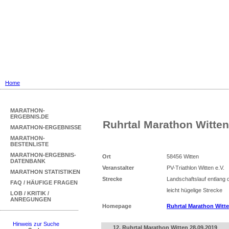
Marathon Ergebnisse
... mit Marathon-Bestenliste für Deu
Home
MARATHON-
ERGEBNIS.DE
Ruhrtal Marathon Witten
MARATHON-ERGEBNISSE
MARATHON-
BESTENLISTE
MARATHON-ERGEBNIS-
Ort
58456 Witten
DATENBANK
Veranstalter
PV-Triathlon Witten e.V.
MARATHON STATISTIKEN
Strecke
Landschaftslauf entlang
FAQ / HÄUFIGE FRAGEN
leicht hügelige Strecke
LOB / KRITIK /
ANREGUNGEN
Homepage
Ruhrtal Marathon Witt
Hinweis zur Suche
12. Ruhrtal Marathon Witten 28.09.2019