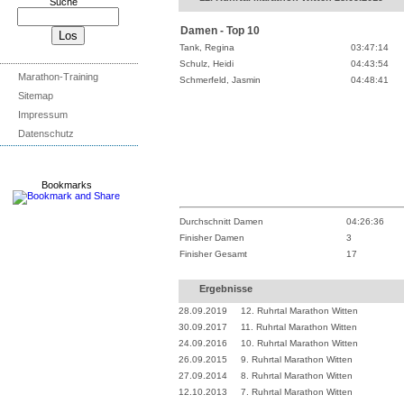
Suche
Damen - Top 10
Tank, Regina
03:47:14
Schulz, Heidi
04:43:54
Marathon-Training
Schmerfeld, Jasmin
04:48:41
Sitemap
Impressum
Datenschutz
Bookmarks
Durchschnitt Damen
04:26:36
Finisher Damen
3
Finisher Gesamt
17
Ergebnisse
28.09.2019
12. Ruhrtal Marathon Witten
30.09.2017
11. Ruhrtal Marathon Witten
24.09.2016
10. Ruhrtal Marathon Witten
26.09.2015
9. Ruhrtal Marathon Witten
27.09.2014
8. Ruhrtal Marathon Witten
12.10.2013
7. Ruhrtal Marathon Witten