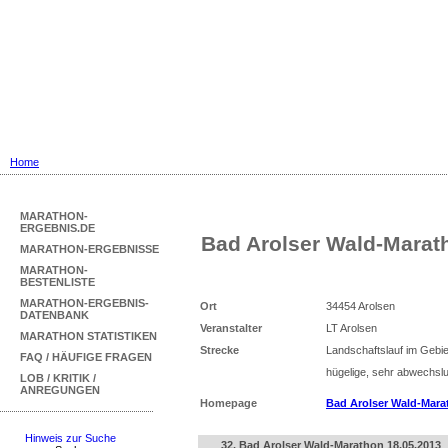
Marathon Ergebnisse
... mit Marathon-Bestenliste für Deu
Home
MARATHON-
ERGEBNIS.DE
Bad Arolser Wald-Marat
MARATHON-ERGEBNISSE
MARATHON-
BESTENLISTE
MARATHON-ERGEBNIS-
Ort
34454 Arolsen
DATENBANK
Veranstalter
LT Arolsen
MARATHON STATISTIKEN
Strecke
Landschaftslauf im Gebi
FAQ / HÄUFIGE FRAGEN
hügelige, sehr abwechsl
LOB / KRITIK /
ANREGUNGEN
Homepage
Bad Arolser Wald-Mara
Hinweis zur Suche
32. Bad Arolser Wald-Marathon 18.05.2013