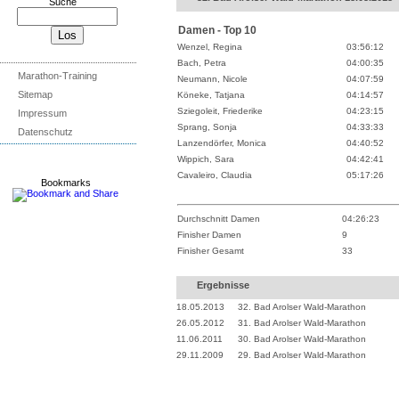
Suche
Damen - Top 10
Wenzel, Regina
03:56:12
Bach, Petra
04:00:35
Marathon-Training
Neumann, Nicole
04:07:59
Sitemap
Köneke, Tatjana
04:14:57
Sziegoleit, Friederike
04:23:15
Impressum
Sprang, Sonja
04:33:33
Datenschutz
Lanzendörfer, Monica
04:40:52
Wippich, Sara
04:42:41
Cavaleiro, Claudia
05:17:26
Bookmarks
Durchschnitt Damen
04:26:23
Finisher Damen
9
Finisher Gesamt
33
Ergebnisse
18.05.2013
32. Bad Arolser Wald-Marathon
26.05.2012
31. Bad Arolser Wald-Marathon
11.06.2011
30. Bad Arolser Wald-Marathon
29.11.2009
29. Bad Arolser Wald-Marathon