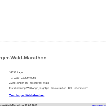
sse
nliste für Deutschland
rger-Wald-Marathon
32791 Lage
TG Lage, Laufabteilung
Zwei Runden im Teutoburger Wald
fast durchweg Waldwege, hügelige Strecke mit ca. 120 Höhenmetern
Teutoburger-Wald-Marathon
rger-Wald-Marathon 12.05.2018
Marathon-Be