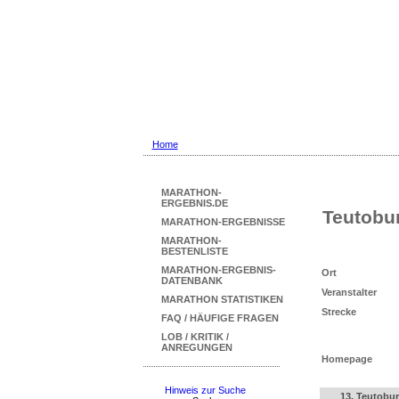
Marathon Ergebni
... mit Marathon-Beste
Home
MARATHON-
ERGEBNIS.DE
Teutobu
MARATHON-ERGEBNISSE
MARATHON-
BESTENLISTE
MARATHON-ERGEBNIS-
Ort
DATENBANK
Veranstalter
MARATHON STATISTIKEN
Strecke
FAQ / HÄUFIGE FRAGEN
LOB / KRITIK /
ANREGUNGEN
Homepage
Hinweis zur Suche
13. Teutobu