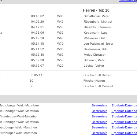
0
Herren - Top 10
03:48:02
W
30
Schaffrinski, Peter
04:02:20
W
45
Rüsenberg, Michael
04:47:31
W
50
Blaschke, Clemens
ha
04:51:06
W
35
Koppmann, Lars
05:12:20
W
60
Wehmeier, Olaf
05:14:48
W
70
von Palombini, Jobst
05:14:52
W
35
Heidemann, Udo
05:52:38
W
60
Meier, Christoph
05:52:39
W
50
Schönitz, Peter
05:56:07
W
20
Löchte, Volker
n
05:05:14
Durchschnitt Herren
10
Finisher Herren
58
Durchschnitt Gesamt
Teutoburger-Wald-Marathon
Bestenliste
Ergebnis-Datenb
Teutoburger-Wald-Marathon
Bestenliste
Ergebnis-Datenb
Teutoburger-Wald-Marathon
Bestenliste
Ergebnis-Datenb
Teutoburger-Wald-Marathon
Bestenliste
Ergebnis-Datenb
eutoburger-Wald-Marathon
Bestenliste
Ergebnis-Datenb
eutoburger-Wald-Marathon
Bestenliste
Ergebnis-Datenb