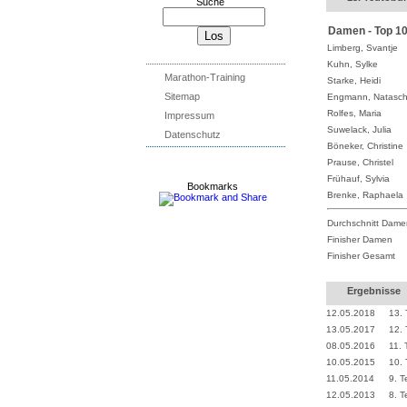
Suche
Damen - Top 1
Limberg, Svantje
Kuhn, Sylke
Marathon-Training
Starke, Heidi
Sitemap
Engmann, Natasc
Rolfes, Maria
Impressum
Suwelack, Julia
Datenschutz
Böneker, Christine
Prause, Christel
Frühauf, Sylvia
Bookmarks
Brenke, Raphaela
Durchschnitt Dame
Finisher Damen
Finisher Gesamt
Ergebnisse
12.05.2018
13. 
13.05.2017
12. 
08.05.2016
11. 
10.05.2015
10. 
11.05.2014
9. T
12.05.2013
8. T