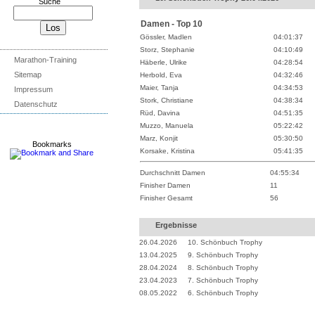
Suche
Damen - Top 10
Gössler, Madlen
04:01:37
Storz, Stephanie
04:10:49
Marathon-Training
Häberle, Ulrike
04:28:54
Sitemap
Herbold, Eva
04:32:46
Maier, Tanja
04:34:53
Impressum
Stork, Christiane
04:38:34
Datenschutz
Rüd, Davina
04:51:35
Muzzo, Manuela
05:22:42
Marz, Konjit
05:30:50
Bookmarks
Korsake, Kristina
05:41:35
Durchschnitt Damen
04:55:34
Finisher Damen
11
Finisher Gesamt
56
Ergebnisse
26.04.2026
10. Schönbuch Trophy
13.04.2025
9. Schönbuch Trophy
28.04.2024
8. Schönbuch Trophy
23.04.2023
7. Schönbuch Trophy
08.05.2022
6. Schönbuch Trophy