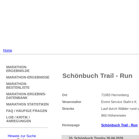
Marathon Ergebnisse
... mit Marathon-Bestenliste für Deu
Home
MARATHON-
ERGEBNIS.DE
Schönbuch Trail - Run
MARATHON-ERGEBNISSE
MARATHON-
BESTENLISTE
MARATHON-ERGEBNIS-
Ort
71083 Herrenberg
DATENBANK
Veranstalter
Event Service Stahl e.K.
MARATHON STATISTIKEN
Strecke
Lauf durch Wälder rund
FAQ / HÄUFIGE FRAGEN
860 Höhenmeter
LOB / KRITIK /
ANREGUNGEN
Homepage
Schönbuch Trail - Run
Hinweis zur Suche
10. Schönbuch Trophy 26.04.2026