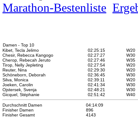
Marathon-Bestenliste
Ergeb
Damen - Top 10
Kibet, Tecla Jelimo
02:25:15
W
20
Chesir, Rebecca Kangogo
02:27:27
W
30
Cherop, Rebecah Jeruto
02:27:46
W
35
Tirop, Nelly Jepleting
02:27:54
W
20
Reuter, Nina
02:29:30
W
20
Schöneborn, Deborah
02:36:45
W
30
Silva, Monica
02:39:11
W
20
Joeken, Carolin
02:41:34
W
30
Ojstersek, Svenja
02:48:21
W
30
Gicquel, Stéphanie
02:51:42
W
40
Durchschnitt Damen
04:14:09
Finisher Damen
896
Finisher Gesamt
4143