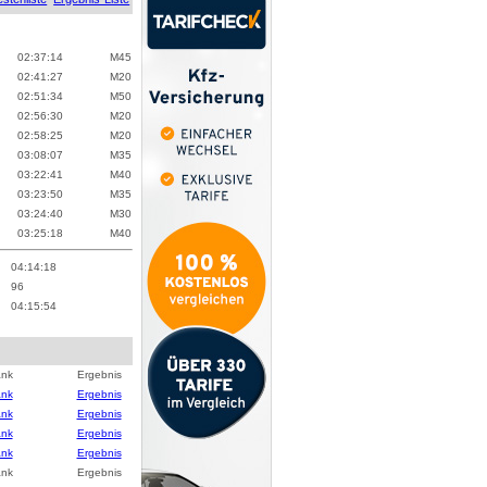
02:37:14
M
45
02:41:27
M
20
02:51:34
M
50
02:56:30
M
20
02:58:25
M
20
03:08:07
M
35
03:22:41
M
40
03:23:50
M
35
03:24:40
M
30
03:25:18
M
40
04:14:18
96
04:15:54
ank
Ergebnis
ank
Ergebnis
ank
Ergebnis
ank
Ergebnis
ank
Ergebnis
ank
Ergebnis