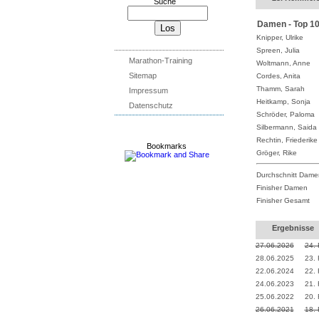
Suche
Damen - Top 1
Knipper, Ulrike
Spreen, Julia
Marathon-Training
Woltmann, Anne
Sitemap
Cordes, Anita
Thamm, Sarah
Impressum
Heitkamp, Sonja
Datenschutz
Schröder, Paloma
Silbermann, Saida
Rechtin, Friederike
Bookmarks
Gröger, Rike
Durchschnitt Dame
Finisher Damen
Finisher Gesamt
Ergebnisse
27.06.2026
24.
28.06.2025
23.
22.06.2024
22.
24.06.2023
21.
25.06.2022
20.
26.06.2021
18.