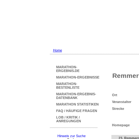
Marathon Ergebni
... mit Marathon-Beste
Home
MARATHON-
ERGEBNIS.DE
Remmers
MARATHON-ERGEBNISSE
MARATHON-
BESTENLISTE
MARATHON-ERGEBNIS-
Ort
DATENBANK
Veranstalter
MARATHON STATISTIKEN
Strecke
FAQ / HÄUFIGE FRAGEN
LOB / KRITIK /
ANREGUNGEN
Homepage
Hinweis zur Suche
23. Remmers