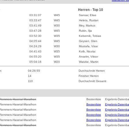
0
Herren - Top 10
03:31:07
W
45
Sansar, Elias
03:33:47
W
45
Heleta, Ruslan
03:41:49
W
30
Mey, Markus
03:47:28
W
45
Rukin, Ilja
03:52:30
W
35
Kebernik, Tobias
04:05:44
W
45
Geysen, Glen
04:24:29
W
30
Mustafa, Visar
04:41:43
W
35
Kolb, Nicolai
04:55:20
W
35
Anselm, Viktor
05:04:16
W
20
Watzke, Martin
n
04:26:55
Durchschnitt Herren
14
Finisher Herren
110
Durchschnitt Gesamt
 Remmers-Hasetal-Marathon
Bestenliste
Ergebnis-Datenb
 Remmers-Hasetal-Marathon
Bestenliste
Ergebnis-Datenb
 Remmers-Hasetal-Marathon
Bestenliste
Ergebnis-Datenb
 Remmers-Hasetal-Marathon
Bestenliste
Ergebnis-Datenb
 Remmers-Hasetal-Marathon
Bestenliste
Ergebnis-Datenb
 Remmers-Hasetal-Marathon
Bestenliste
Ergebnis-Datenb