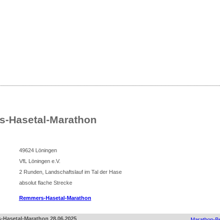
sse
nliste für Deutschland
-Hasetal-Marathon
49624 Löningen
VfL Löningen e.V.
2 Runden, Landschaftslauf im Tal der Hase
absolut flache Strecke
Remmers-Hasetal-Marathon
-Hasetal-Marathon 28.06.2025
Marathon-Be