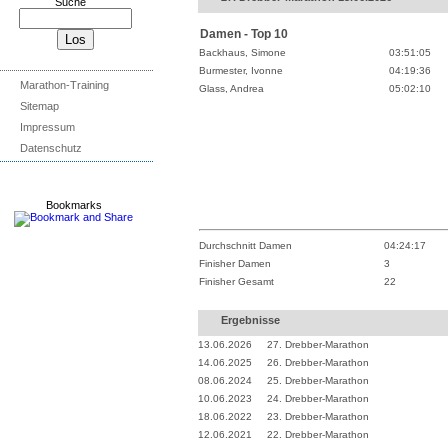
Suche
Damen - Top 10
Backhaus, Simone
03:51:05
Burmester, Ivonne
04:19:36
Marathon-Training
Glass, Andrea
05:02:10
Sitemap
Impressum
Datenschutz
Bookmarks
Durchschnitt Damen
04:24:17
Finisher Damen
3
Finisher Gesamt
22
Ergebnisse
13.06.2026
27. Drebber-Marathon
14.06.2025
26. Drebber-Marathon
08.06.2024
25. Drebber-Marathon
10.06.2023
24. Drebber-Marathon
18.06.2022
23. Drebber-Marathon
12.06.2021
22. Drebber-Marathon