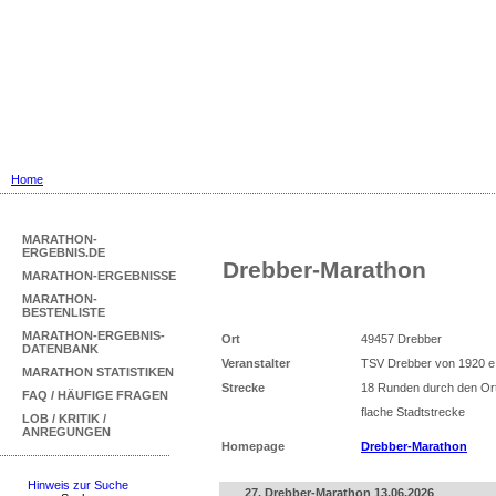
Marathon Ergebnisse
... mit Marathon-Bestenliste für Deu
Home
MARATHON-
ERGEBNIS.DE
Drebber-Marathon
MARATHON-ERGEBNISSE
MARATHON-
BESTENLISTE
MARATHON-ERGEBNIS-
Ort
49457 Drebber
DATENBANK
Veranstalter
TSV Drebber von 1920 e
MARATHON STATISTIKEN
Strecke
18 Runden durch den Or
FAQ / HÄUFIGE FRAGEN
flache Stadtstrecke
LOB / KRITIK /
ANREGUNGEN
Homepage
Drebber-Marathon
Hinweis zur Suche
27. Drebber-Marathon 13.06.2026