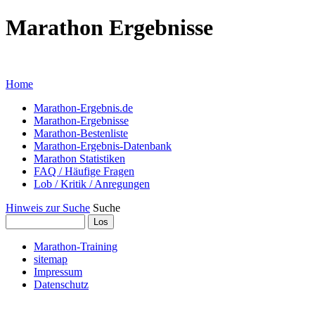
Marathon Ergebnisse
... mit Marathon-Bestenliste für Deut
Home
Marathon-Ergebnis.de
Marathon-Ergebnisse
Marathon-Bestenliste
Marathon-Ergebnis-Datenbank
Marathon Statistiken
FAQ / Häufige Fragen
Lob / Kritik / Anregungen
Hinweis zur Suche
Suche
Marathon-Training
sitemap
Impressum
Datenschutz