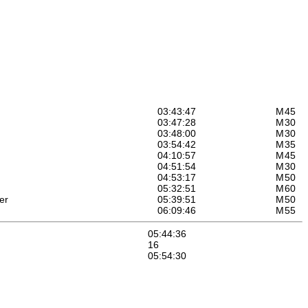
03:43:47
M
45
03:47:28
M
30
03:48:00
M
30
03:54:42
M
35
04:10:57
M
45
04:51:54
M
30
04:53:17
M
50
05:32:51
M
60
er
05:39:51
M
50
06:09:46
M
55
05:44:36
16
05:54:30