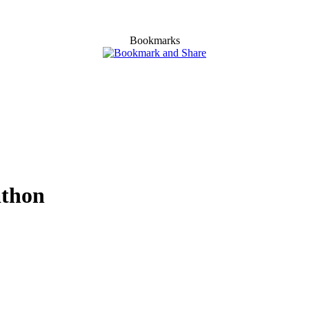
Bookmarks
athon