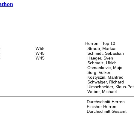
rathon
Herren - Top 10
9
W
55
Straub, Markus
9
W
45
Schmidt, Sebastian
6
W
45
Haeger, Sven
Schmalz, Ulrich
Osmankovic, Mujo
Sorg, Volker
Kostyszin, Manfred
Schwaiger, Richard
Ulmschneider, Klaus-Pet
Weber, Michael
Durchschnitt Herren
Finisher Herren
Durchschnitt Gesamt