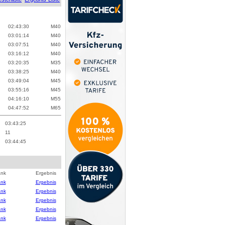
02:43:30
M
40
03:01:14
M
40
03:07:51
M
40
03:16:12
M
40
03:20:35
M
35
03:38:25
M
40
03:49:04
M
45
03:55:16
M
45
04:16:10
M
55
04:47:52
M
65
03:43:25
11
03:44:45
ank
Ergebnis
ank
Ergebnis
ank
Ergebnis
ank
Ergebnis
ank
Ergebnis
ank
Ergebnis