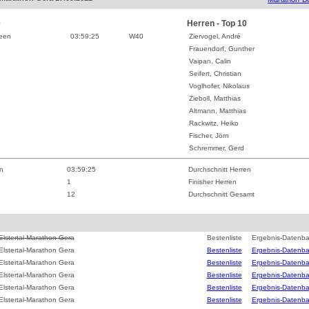
0
Herren - Top 10
leen
03:59:25
W
40
Ziervogel, André
Frauendorf, Gunther
Vaipan, Calin
Seifert, Christian
Voglhofer, Nikolaus
Zieboll, Matthias
Altmann, Matthias
Rackwitz, Heiko
Fischer, Jörn
Schremmer, Gerd
n
03:59:25
Durchschnitt Herren
1
Finisher Herren
12
Durchschnitt Gesamt
Elstertal-Marathon Gera
Bestenliste
Ergebnis-Datenb
Elstertal-Marathon Gera
Bestenliste
Ergebnis-Datenb
Elstertal-Marathon Gera
Bestenliste
Ergebnis-Datenb
Elstertal-Marathon Gera
Bestenliste
Ergebnis-Datenb
Elstertal-Marathon Gera
Bestenliste
Ergebnis-Datenb
Elstertal-Marathon Gera
Bestenliste
Ergebnis-Datenb