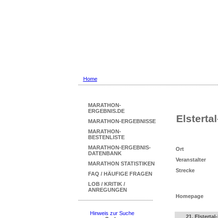
Marathon Ergebni
... mit Marathon-Beste
Home
MARATHON-
ERGEBNIS.DE
Elsterta
MARATHON-ERGEBNISSE
MARATHON-
BESTENLISTE
MARATHON-ERGEBNIS-
Ort
DATENBANK
Veranstalter
MARATHON STATISTIKEN
Strecke
FAQ / HÄUFIGE FRAGEN
LOB / KRITIK /
ANREGUNGEN
Homepage
Hinweis zur Suche
21. Elsterta