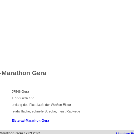
sse
nliste für Deutschland
l-Marathon Gera
07548 Gera
1. SV Gera e.V.
entlang des Flusslaufs der Weißen Elster
relativ flache, schnelle Strecke, meist Radwege
Elstertal-Marathon Gera
l-Marathon Gera 17.09.2022
Marathon-Be