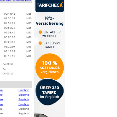
02:44:41
M
35
02:56:24
M
20
02:57:09
M
35
02:58:38
M
35
02:58:45
M
55
03:00:02
M
40
03:08:16
M
20
03:11:50
M
55
03:18:09
M
35
03:19:19
M
30
04:00:57
71
04:05:15
ank
Ergebnis
ank
Ergebnis
ank
Ergebnis
ank
Ergebnis
ank
Ergebnis
ank
Ergebnis