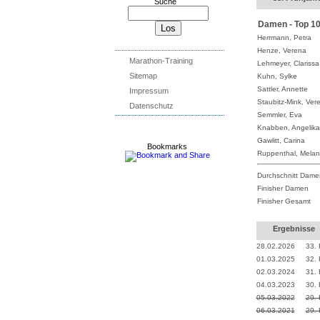
Suche
Damen - Top 1
Herrmann, Petra
Henze, Verena
Marathon-Training
Lehmeyer, Clarissa
Sitemap
Kuhn, Sylke
Sattler, Annette
Impressum
Staubitz-Mink, Ver
Datenschutz
Semmler, Eva
Knabben, Angelika
Gawlitt, Carina
Bookmarks
Ruppenthal, Melan
Durchschnitt Dame
Finisher Damen
Finisher Gesamt
Ergebnisse
28.02.2026
33. 
01.03.2025
32. 
02.03.2024
31. 
04.03.2023
30. 
05.03.2022
29. 
06.03.2021
29. 