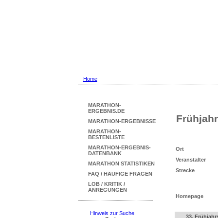
Marathon Ergebni
... mit Marathon-Beste
Home
MARATHON-
ERGEBNIS.DE
Frühjahr
MARATHON-ERGEBNISSE
MARATHON-
BESTENLISTE
MARATHON-ERGEBNIS-
Ort
DATENBANK
Veranstalter
MARATHON STATISTIKEN
Strecke
FAQ / HÄUFIGE FRAGEN
LOB / KRITIK /
ANREGUNGEN
Homepage
Hinweis zur Suche
33. Frühjahr