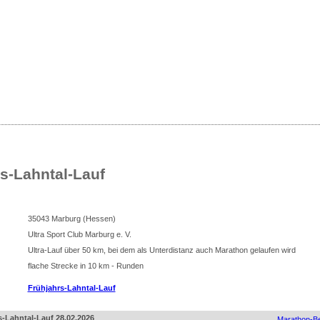
sse
nliste für Deutschland
s-Lahntal-Lauf
35043 Marburg (Hessen)
Ultra Sport Club Marburg e. V.
Ultra-Lauf über 50 km, bei dem als Unterdistanz auch Marathon gelaufen wird
flache Strecke in 10 km - Runden
Frühjahrs-Lahntal-Lauf
s-Lahntal-Lauf 28.02.2026
Marathon-Be