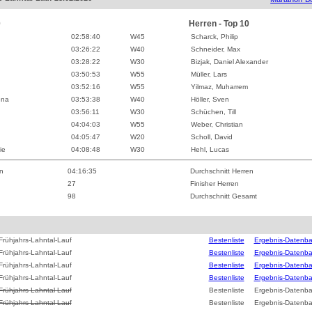
0
Herren - Top 10
02:58:40
W
45
Scharck, Philip
03:26:22
W
40
Schneider, Max
03:28:22
W
30
Bizjak, Daniel Alexander
03:50:53
W
55
Müller, Lars
03:52:16
W
55
Yilmaz, Muharrem
ena
03:53:38
W
40
Höller, Sven
03:56:11
W
30
Schüchen, Till
04:04:03
W
55
Weber, Christian
04:05:47
W
20
Scholl, David
ie
04:08:48
W
30
Hehl, Lucas
n
04:16:35
Durchschnitt Herren
27
Finisher Herren
98
Durchschnitt Gesamt
Frühjahrs-Lahntal-Lauf
Bestenliste
Ergebnis-Datenb
Frühjahrs-Lahntal-Lauf
Bestenliste
Ergebnis-Datenb
Frühjahrs-Lahntal-Lauf
Bestenliste
Ergebnis-Datenb
Frühjahrs-Lahntal-Lauf
Bestenliste
Ergebnis-Datenb
Frühjahrs-Lahntal-Lauf
Bestenliste
Ergebnis-Datenb
Frühjahrs-Lahntal-Lauf
Bestenliste
Ergebnis-Datenb