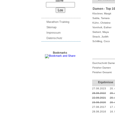
Suche
Damen - Top 1
Klockner, Margit
Sabla, Tamara
Marathon-Training
Kühn, Christine
Sitemap
Vornholt, Esther
Siebert, Maya
Impressum
Strack, Judith
Datenschutz
Schilling, Coco
Bookmarks
Durchschnitt Dame
Finisher Damen
Finisher Gesamt
Ergebnisse
27.08.2023
20. 
28.08.2022
20. 
22.08.2021
20. 
23.08.2020
20. 
27.08.2017
17. 
28.08.2016
16.