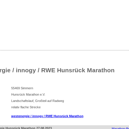
sse
nliste für Deutschland
rgie / innogy / RWE Hunsrück Marathon
55469 Simmern
Hunsrück Marathon e.V.
Landschaftslauf, Großteil auf Radweg
relativ flache Strecke
westenergie / innogy / RWE Hunsrück Marathon
rgie Hunsrück Marathon 27.08.2023
Marathon-Be