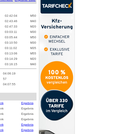
02:42:04
M
50
02:43:46
M
40
02:47:33
M
20
03:03:11
M
30
03:05:44
M
50
03:10:50
M
30
03:11:02
M
35
03:13:06
M
55
03:14:29
M
20
03:16:15
M
40
04:06:19
57
04:07:55
ank
Ergebnis
ank
Ergebnis
ank
Ergebnis
ank
Ergebnis
ank
Ergebnis
ank
Ergebnis