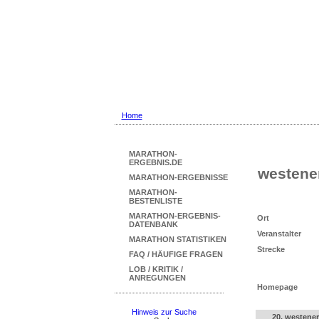
Marathon Ergebni
... mit Marathon-Beste
Home
MARATHON-
ERGEBNIS.DE
westene
MARATHON-ERGEBNISSE
MARATHON-
BESTENLISTE
MARATHON-ERGEBNIS-
Ort
DATENBANK
Veranstalter
MARATHON STATISTIKEN
Strecke
FAQ / HÄUFIGE FRAGEN
LOB / KRITIK /
ANREGUNGEN
Homepage
Hinweis zur Suche
20. westene