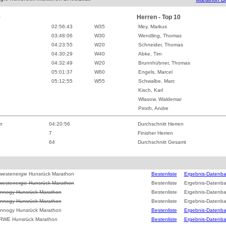
0
Herren - Top 10
02:56:43
W
35
Mey, Markus
03:48:06
W
30
Wendling, Thomas
04:23:55
W
20
Schneider, Thomas
04:30:29
W
40
Abke, Tim
04:32:49
W
20
Brunnhübner, Thomas
05:01:37
W
60
Engels, Marcel
05:12:55
W
55
Schwalbe, Marc
Kisch, Karl
Wlasow, Waldemar
Piroth, Andre
n
04:20:56
Durchschnitt Herren
7
Finisher Herren
64
Durchschnitt Gesamt
westenergie Hunsrück Marathon
Bestenliste
Ergebnis-Datenb
westenergie Hunsrück Marathon
Bestenliste
Ergebnis-Datenb
innogy Hunsrück Marathon
Bestenliste
Ergebnis-Datenb
innogy Hunsrück Marathon
Bestenliste
Ergebnis-Datenb
innogy Hunsrück Marathon
Bestenliste
Ergebnis-Datenb
 RWE Hunsrück Marathon
Bestenliste
Ergebnis-Datenb