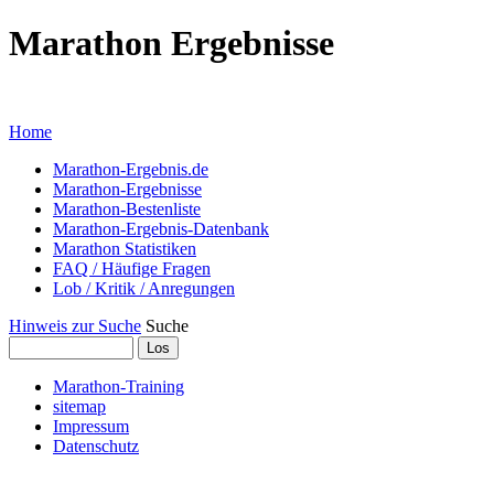
Marathon Ergebnisse
... mit Marathon-Bestenliste für Deut
Home
Marathon-Ergebnis.de
Marathon-Ergebnisse
Marathon-Bestenliste
Marathon-Ergebnis-Datenbank
Marathon Statistiken
FAQ / Häufige Fragen
Lob / Kritik / Anregungen
Hinweis zur Suche
Suche
Marathon-Training
sitemap
Impressum
Datenschutz