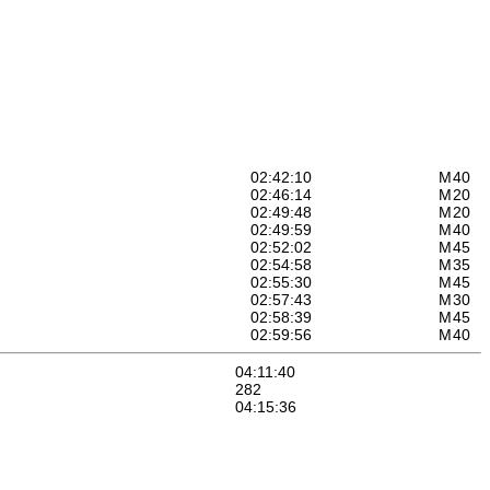
02:42:10
M
40
02:46:14
M
20
02:49:48
M
20
02:49:59
M
40
02:52:02
M
45
02:54:58
M
35
02:55:30
M
45
02:57:43
M
30
02:58:39
M
45
02:59:56
M
40
04:11:40
282
04:15:36