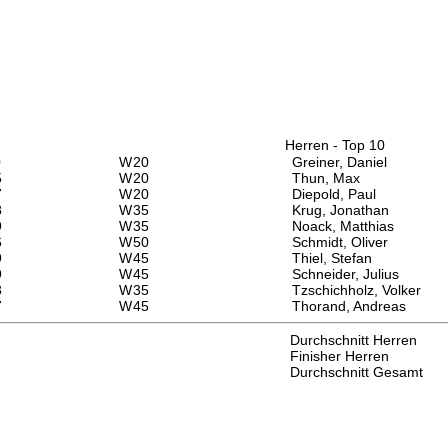
Herren - Top 10
0
W
20
Greiner, Daniel
5
W
20
Thun, Max
7
W
20
Diepold, Paul
8
W
35
Krug, Jonathan
9
W
35
Noack, Matthias
6
W
50
Schmidt, Oliver
9
W
45
Thiel, Stefan
9
W
45
Schneider, Julius
3
W
35
Tzschichholz, Volker
7
W
45
Thorand, Andreas
Durchschnitt Herren
Finisher Herren
Durchschnitt Gesamt